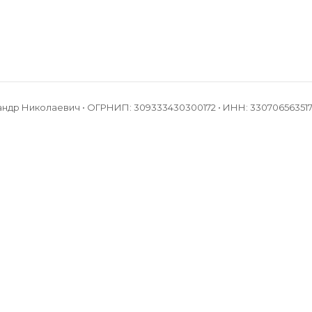
андр Николаевич • ОГРНИП: 309333430300172 • ИНН: 33070656351