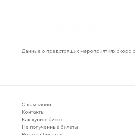
Перейти
/
/
Белая Калитва
Главная
Ростовская область
к
Главная
содержимому
Билеты на концерт
Данные о предстоящих мероприятиях скоро 
О компании
Контакты
Как купить билет
Не полученные билеты
Возврат билетов