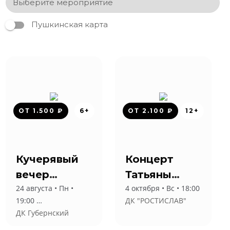
Пушкинская карта
ОТ 1.500 ₽
6+
ОТ 2.100 ₽
12+
Кучерявый
Концерт
вечер
Татьяны
24 августа • Пн •
4 октября • Вс • 18:00
Александра
Булановой
19:00
ДК "РОСТИСЛАВ"
Бардина
ДК Губернский