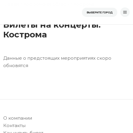
Перейти
/
/
Кострома
Главная
Костромская область
к
Главная
ВЫБЕРИТЕ ГОРОД
содержимому
Билеты на концерты:
Кострома
Данные о предстоящих мероприятиях скоро
обновятся
О компании
Контакты
Как купить билет