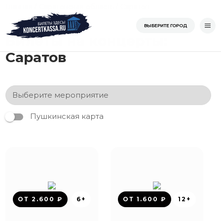
Перейти
/
/
Саратов
Главная
Саратовская область
к
Главная
ВЫБЕРИТЕ ГОРОД
содержимому
Билеты на концерты:
Саратов
Пушкинская карта
ОТ 2.600 ₽
6+
ОТ 1.600 ₽
12+