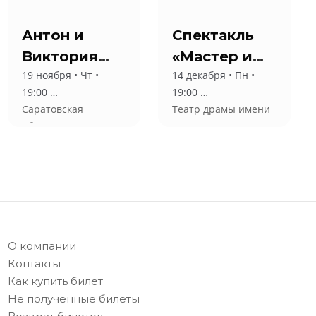
Антон и
Спектакль
Виктория
«Мастер и
19 ноября • Чт •
14 декабря • Пн •
Макарские
Маргарита»
19:00
19:00
“Живой
Саратовская
Театр драмы имени
Концерт”
областная
И.А. Слонова
филармония имени
А. Шнитке
О компании
Контакты
Как купить билет
Не полученные билеты