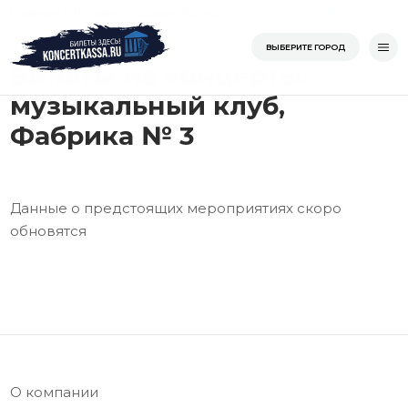
Перейти
/
/
/
музык
Главная
Ленинградская область
Санкт-Петербург
к
Главная
ВЫБЕРИТЕ ГОРОД
содержимому
Билеты на концерты:
музыкальный клуб,
Фабрика № 3
Данные о предстоящих мероприятиях скоро
обновятся
О компании