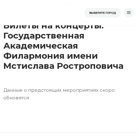
Перейти
/
/
/
Гос
Главная
Нижегородская область
Нижний Новгород
к
Главная
ВЫБЕРИТЕ ГОРОД
содержимому
Билеты на концерты:
Государственная
Академическая
Филармония имени
Мстислава Ростроповича
Данные о предстоящих мероприятиях скоро
обновятся