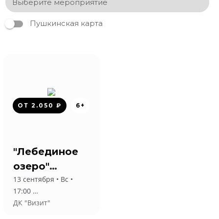
Пушкинская карта
ОТ 2.050 ₽
6+
"Лебединое
озеро"
13 сентября • Вс •
Классический
17:00
Русский
ДК "Визит"
Балет