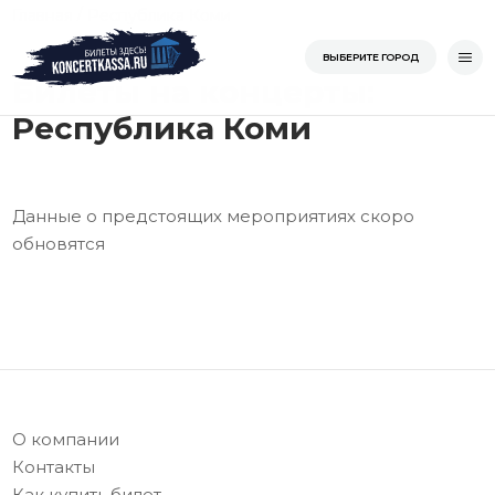
Перейти
/
Республика Коми
Главная
к
Главная
ВЫБЕРИТЕ ГОРОД
содержимому
Билеты на концерты:
Республика Коми
Данные о предстоящих мероприятиях скоро
обновятся
О компании
Контакты
Как купить билет