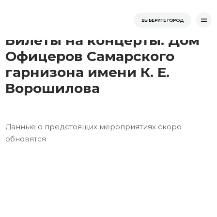
Перейти
/
/
/
Дом Офицеров Cамар
Главная
Самарская область
Самара
к
Главная
ВЫБЕРИТЕ ГОРОД
содержимому
Билеты на концерты: Дом
Офицеров Cамарского
гарнизона имени К. Е.
Ворошилова
Данные о предстоящих мероприятиях скоро
обновятся