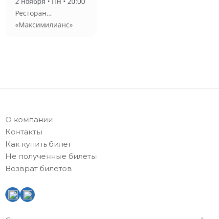
2 ноября • Пн • 20:00
"Трубецкой"
Ресторан
«Максимилианс»
О компании
Контакты
Как купить билет
Не полученные билеты
Возврат билетов