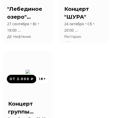
"Лебединое
Концерт
озеро"
"ШУРА"
27 сентября • Вс •
24 октября • Сб •
Классический
18:00
20:00
Русский
ДК Нефтяник
Ресторан
Балет
«Максимилианс»
ОТ 2.000 ₽
18+
Концерт
группы