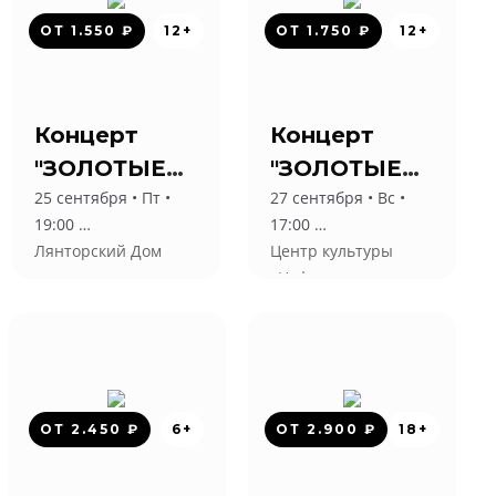
ОТ 1.550 ₽
12+
ОТ 1.750 ₽
12+
Концерт
Концерт
"ЗОЛОТЫЕ
"ЗОЛОТЫЕ
25 сентября • Пт •
27 сентября • Вс •
ХИТЫ 90-х и
ХИТЫ 90-х и
19:00
17:00
2000-х"
2000-х"
Лянторский Дом
Центр культуры
культуры
«Нефтяник»
«Нефтяник»
ОТ 2.450 ₽
6+
ОТ 2.900 ₽
18+