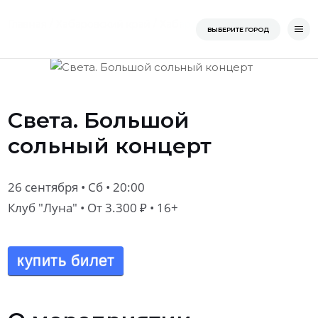
Перейти
/
/
/
/
Свет
Главная
Хабаровский край
Хабаровск
Клуб "Луна"
Главная
ВЫБЕРИТЕ ГОРОД
к
содержимому
Света. Большой
сольный концерт
26 сентября • Сб • 20:00
Клуб "Луна"
• От 3.300 ₽ • 16+
купить билет