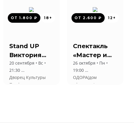
ОТ 1.800 ₽
18+
ОТ 2.600 ₽
12+
Stand UP
Спектакль
Виктория
«Мастер и
20 сентября • Вс •
26 октября • Пн •
Складчикова
Маргарита»
21:30
19:00
Дворец Культуры
ОДОРА(дом
Профсоюзов
офицеров) г.
Хабаровск