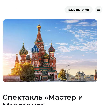
Перейти
/
/
/
Главная
Кемеровская область
Новокузнецк
Новокузнец
Главная
ВЫБЕРИТЕ ГОРОД
к
содержимому
Спектакль «Мастер и