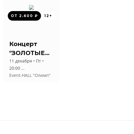
ОТ 2.600 ₽
12+
Концерт
"ЗОЛОТЫЕ
11 декабря • Пт •
ХИТЫ 90-х и
20:00
2000-х"
Event-HALL "Олимп"