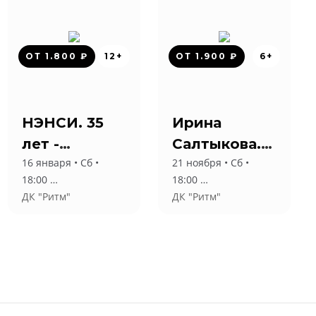
ОТ 1.800 ₽
12+
ОТ 1.900 ₽
6+
НЭНСИ. 35
Ирина
лет -
Салтыкова.
16 января • Сб •
21 ноября • Сб •
Юбилейный
Большой
18:00
18:00
тур!
сольный
ДК "Ритм"
ДК "Ритм"
концерт