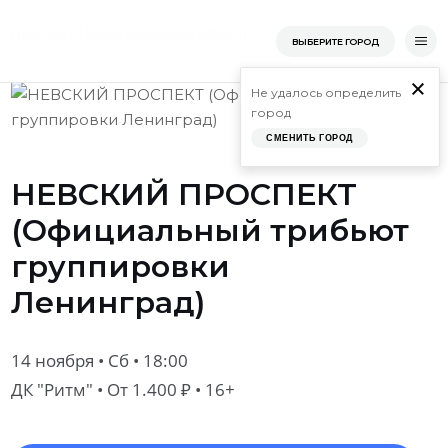
Перейти
/
/
/
/
НЕ
Главная
Нижегородская область
Арзамас
ДК "Ритм"
Главная
ВЫБЕРИТЕ ГОРОД
к
содержимому
Не удалось определить
город
СМЕНИТЬ ГОРОД
НЕВСКИЙ ПРОСПЕКТ
(Официальный трибьют
группировки
Ленинград)
14 ноября • Сб • 18:00
ДК "Ритм"
• От 1.400 ₽ • 16+