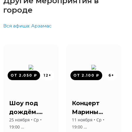
Другие мероприятия в
городе
Вся афиша: Арзамас
ОТ 2.050 ₽
12+
ОТ 2.100 ₽
6+
Шоу под
Концерт
дождём.
Марины
25 ноября • Ср •
11 ноября • Ср •
Мужчина vs
Девятовой
19:00
19:00
женщина