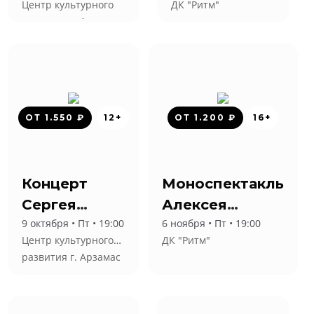
Центр культурного
ДК "Ритм"
развития г. Арзамас
ОТ 1.550 ₽
12+
ОТ 1.200 ₽
16+
Концерт
Моноспектакль
Сергея
Алексея
9 октября • Пт • 19:00
6 ноября • Пт • 19:00
Любавина
Маклакова
Центр культурного
ДК "Ритм"
развития г. Арзамас