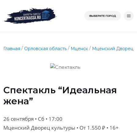
Перейти
Главная
ВЫБЕРИТЕ ГОРОД
к
содержимому
/
/
/
Главная
Орловская область
Мценск
Мценский Дворец к
Спектакль “Идеальная
жена”
26 сентября • Сб • 17:00
Мценский Дворец культуры
• От 1.550 ₽ • 16+