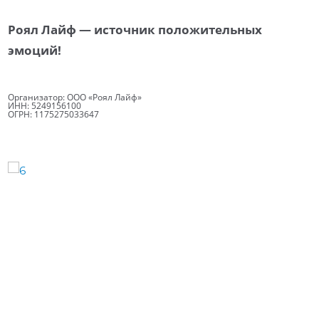
Роял Лайф — источник положительных
эмоций!
Организатор: ООО «Роял Лайф»
ИНН: 5249156100
ОГРН: 1175275033647