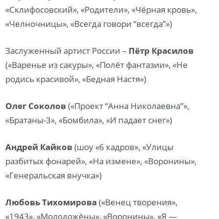
«Склифосовский», «Родители», «Чёрная кровь»,
«Челночницы», «Всегда говори “всегда”»)
Заслуженный артист России –
Пётр Красилов
(«Варенье из сакуры», «Полёт фантазии», «Не
родись красивой», «Бедная Настя»)
Олег Соколов
(«Проект “Анна Николаевна”»,
«Братаны-3», «Бомбила», «И падает снег»)
Андрей Кайков
(шоу «6 кадров», «Улицы
разбитых фонарей», «На измене», «Воронины»,
«Генеральская внучка»)
Любовь Тихомирова
(«Венец творения»,
«1943», «Молодожёны», «Воронины», «Я —