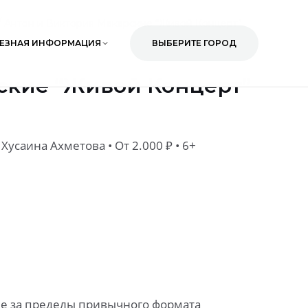
/
Антон и Виктория Макарские “Живой Концерт”
ЕЗНАЯ ИНФОРМАЦИЯ
ВЫБЕРИТЕ ГОРОД
ские “Живой Концерт”
 Хусаина Ахметова
• От 2.000 ₽ • 6+
ее за пределы привычного формата