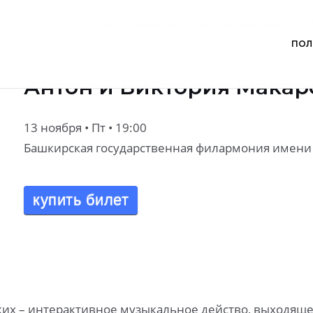
ская государственная филармония имени Хусаина Ахметова
ПОЛ
Антон и Виктория Макар
13 ноября • Пт • 19:00
Башкирская государственная филармония имени
купить билет
ких – интерактивное музыкальное действо, выходящ