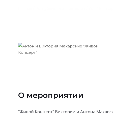
Перейти
/
/
/
Главная
Республика Башкортостан
Уфа
Башкир
Главная
к
содержимому
О мероприятии
“Живой Концерт” Виктории и Антона Макарс