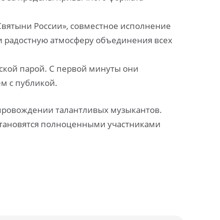
«Святыни России», совместное исполнение
и радостную атмосферу объединения всех
еской парой. С первой минуты они
м с публикой.
опровождении талантливых музыкантов.
 становятся полноценными участниками