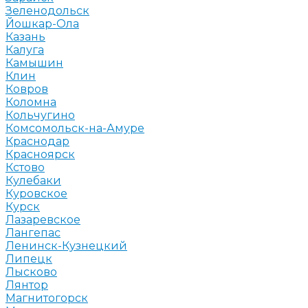
Зеленодольск
Йошкар-Ола
Казань
Калуга
Камышин
Клин
Ковров
Коломна
Кольчугино
Комсомольск-на-Амуре
Краснодар
Красноярск
Кстово
Кулебаки
Куровское
Курск
Лазаревское
Лангепас
Ленинск-Кузнецкий
Липецк
Лысково
Лянтор
Магнитогорск