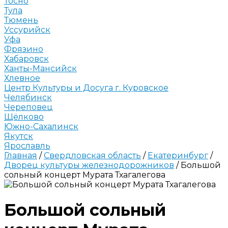
Тосно
Тула
Тюмень
Уссурийск
Уфа
Фрязино
Хабаровск
Ханты-Мансийск
Хлевное
Центр Культуры и Досуга г. Куровское
Челябинск
Череповец
Щёлково
Южно-Сахалинск
Якутск
Ярославль
Главная
/
Свердловская область
/
Екатеринбург
/
Дворец культуры железнодорожников
/
Большой
сольный концерт Мурата Тхагалегова
Большой сольный