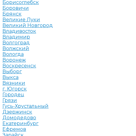
Борисоглебск
Боровичи
Брянск
Великие Луки
Великий Новгород
Владивосток
Владимир
Волгоград
Волжский
Вологда
Воронеж
Воскресенск
Выборг
Выкса
Вязники
г. Югорск
Городец
Грязи
Гусь-Хрустальный
Дзержинск
Домодедово
Екатеринбург
Ефремов
Зарайск