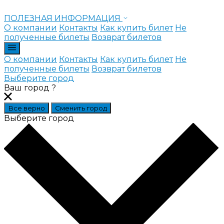
Перейти
Главная
к
ПОЛЕЗНАЯ ИНФОРМАЦИЯ
содержимому
О компании
Контакты
Как купить билет
Не
полученные билеты
Возврат билетов
О компании
Контакты
Как купить билет
Не
полученные билеты
Возврат билетов
Выберите город
Ваш город
?
Все верно
Сменить город
Выберите город