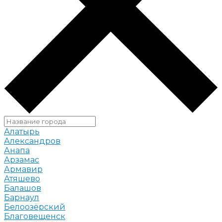
Алатырь
Александров
Анапа
Арзамас
Армавир
Атяшево
Балашов
Барнаул
Белоозёрский
Благовещенск