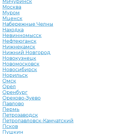
Мичуринск
Москва
Муром
Мценск
Набережные Челны
Находка
Невинномысск
Нефтеюганск
Нижнекамск
Нижний Новгород
Новокузнецк
Новомосковск
Новосибирск
Норильск
Омск
Орёл
Оренбург
Орехово-Зуево
Павлово
Пермь
Петрозаводск
Петропавловск-Камчатский
Псков
Пушкин