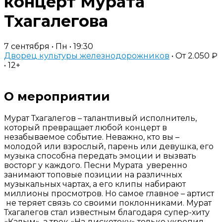
концерт Мурата
Тхагалегова
7 сентября • Пн • 19:30
Дворец культуры железнодорожников
• От 2.050 ₽
• 12+
Купить билет
О мероприятии
Мурат Тхагалегов – талантливый исполнитель,
который превращает любой концерт в
незабываемое событие. Неважно, кто вы –
молодой или взрослый, парень или девушка, его
музыка способна передать эмоции и вызвать
восторг у каждого. Песни Мурата уверенно
занимают топовые позиции на различных
музыкальных чартах, а его клипы набирают
миллионы просмотров. Но самое главное – артист
не теряет связь со своими поклонниками. Мурат
Тхагалегов стал известным благодаря супер-хиту
«Калым», а трек «На дискотеку» только укрепил