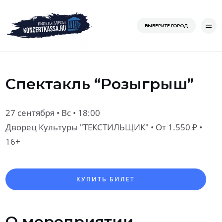
Перейти
/
/
/
Главная
Волгоградская область
Камышин
Дворец Куль
Главная
ВЫБЕРИТЕ ГОРОД
к
содержимому
Спектакль “Розыгрыш”
27 сентября • Вс • 18:00
Дворец Культуры "ТЕКСТИЛЬЩИК"
• От 1.550 ₽ •
16+
КУПИТЬ БИЛЕТ
О мероприятии