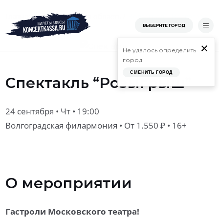
Перейти
/
/
/
Главная
Волгоградская область
Волгоград
Волгоградск
Главная
ВЫБЕРИТЕ ГОРОД
к
содержимому
Не удалось определить
город
СМЕНИТЬ ГОРОД
Спектакль “Розыгрыш”
24 сентября • Чт • 19:00
Волгоградская филармония
• От 1.550 ₽ • 16+
О мероприятии
Гастроли Московского театра!