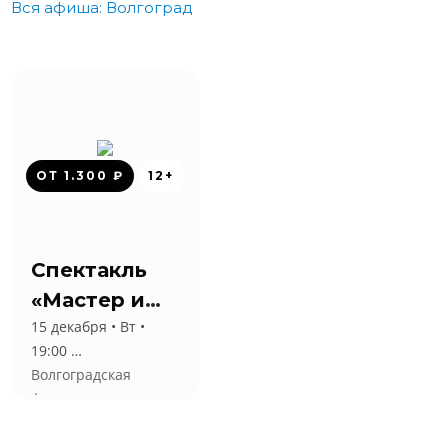
Вся афиша: Волгоград
ОТ 1.300 ₽
12+
Спектакль
«Мастер и
15 декабря • Вт •
Маргарита»
19:00
Волгоградская
филармония