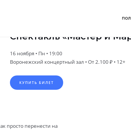
/
Спектакль «Мастер и Маргарита»
жский концертный зал
ПОЛ
Спектакль «Мастер и Ма
16 ноября • Пн • 19:00
Воронежский концертный зал
• От 2.100 ₽ • 12+
КУПИТЬ БИЛЕТ
так просто перенести на