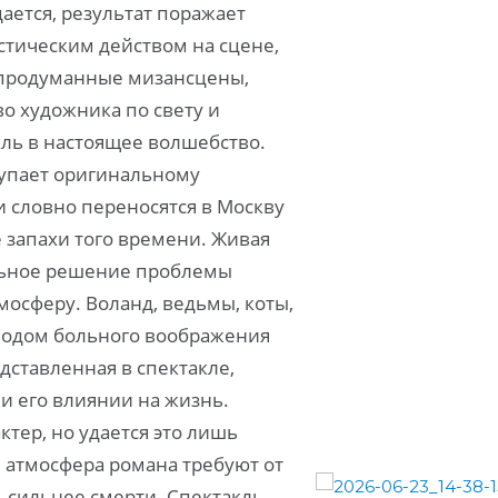
дается, результат поражает
тическим действом на сцене,
 продуманные мизансцены,
о художника по свету и
кль в настоящее волшебство.
тупает оригинальному
 словно переносятся в Москву
е запахи того времени. Живая
альное решение проблемы
осферу. Воланд, ведьмы, коты,
плодом больного воображения
дставленная в спектакле,
 и его влиянии на жизнь.
ктер, но удается это лишь
 атмосфера романа требуют от
ь сильнее смерти. Спектакль