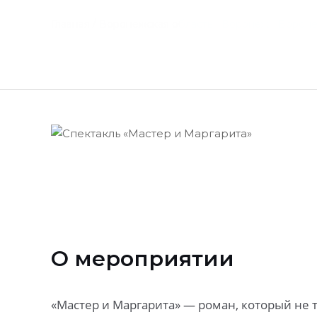
Перейти
/
/
/
Главная
Воронежская область
Воронеж
Вороне
Главная
к
содержимому
О мероприятии
«Мастер и Маргарита» — роман, который не 