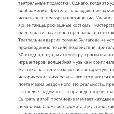
театральные подмостки. Однако, когда это у
воображение. Зрители, наблюдающие за мис
испытывают восторг и восхищение. Удачно
яркие танцы, роскошные костюмы, мастерств
блестящая игра актеров превращают спекта
Театральная версия романа Булгакова не ус
произведению по силе воздействия. Зрители
30-х годов, ощущая атмосферу, краски и даж
игра актеров, волшебная музыка и оригин
мистики на сцене создают неповторимую атм
исторические личности — все это кажется 
поэта Ивана Бездомного. Но реальность, пре
заставляет задуматься о природе творчества
Сыграть в этой постановке мечтает каждый а
немногим. Сложность сюжета и мистическая
актеров искренности и веры в то, что любов