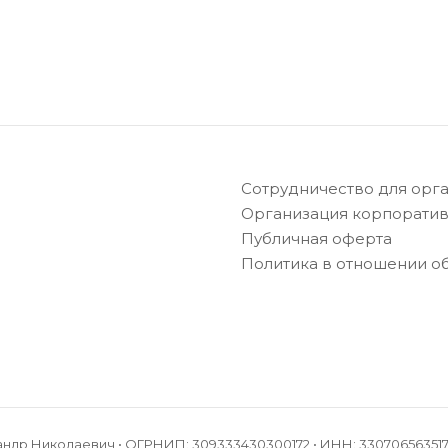
Сотрудничество для орг
Организация корпоратив
Публичная оферта
Политика в отношении о
андр Николаевич • ОГРНИП: 309333430300172 • ИНН: 33070656351