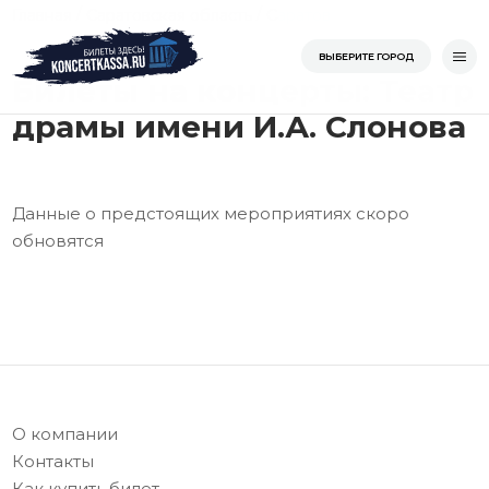
Перейти
/
/
/
Театр драмы имен
Главная
Саратовская область
Саратов
к
Главная
ВЫБЕРИТЕ ГОРОД
содержимому
Билеты на концерты: Театр
драмы имени И.А. Слонова
Данные о предстоящих мероприятиях скоро
обновятся
О компании
Контакты
Как купить билет