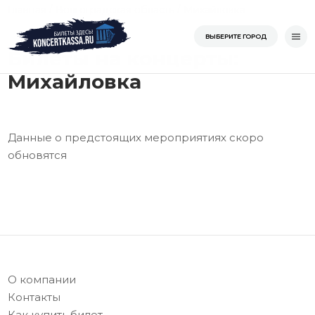
Перейти
/
/
Михайловка
Главная
Волгоградская область
к
Главная
ВЫБЕРИТЕ ГОРОД
содержимому
Билеты на концерты:
Михайловка
Данные о предстоящих мероприятиях скоро
обновятся
О компании
Контакты
Как купить билет